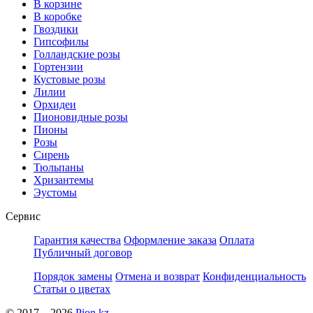
В корзине
В коробке
Гвоздики
Гипсофилы
Голландские розы
Гортензии
Кустовые розы
Лилии
Орхидеи
Пионовидные розы
Пионы
Розы
Сирень
Тюльпаны
Хризантемы
Эустомы
Сервис
Гарантия качества
Оформление заказа
Оплата
Публичный договор
Порядок замены
Отмена и возврат
Конфиденциальность
Статьи о цветах
© 2017—2026
Pion.kz —