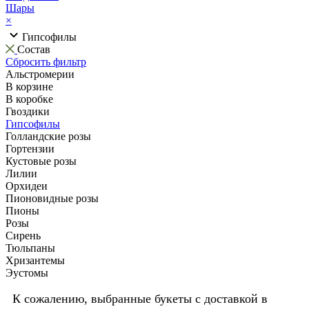
Шары
×
Гипсофилы
Состав
Сбросить фильтр
Альстромерии
В корзине
В коробке
Гвоздики
Гипсофилы
Голландские розы
Гортензии
Кустовые розы
Лилии
Орхидеи
Пионовидные розы
Пионы
Розы
Сирень
Тюльпаны
Хризантемы
Эустомы
К сожалению, выбранные букеты с доставкой в