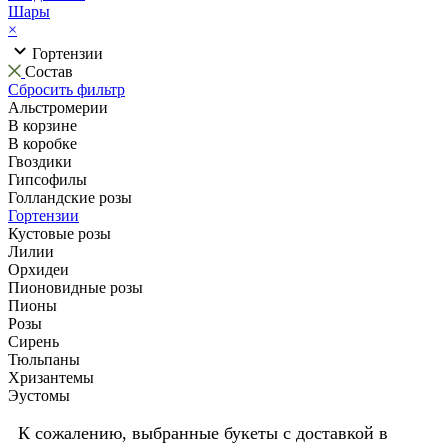
Шары
×
Гортензии
Состав
Сбросить фильтр
Альстромерии
В корзине
В коробке
Гвоздики
Гипсофилы
Голландские розы
Гортензии
Кустовые розы
Лилии
Орхидеи
Пионовидные розы
Пионы
Розы
Сирень
Тюльпаны
Хризантемы
Эустомы
К сожалению, выбранные букеты с доставкой в