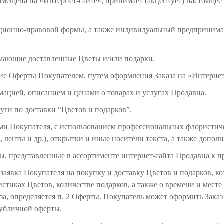
змещена на «Интернет-сайте», принимает (акцептует) настояще
.
изационно-правовой формы, а также индивидуальный предпринима
имающие доставленные Цветы и/или подарки.
ие Оферты Покупателем, путем оформления Заказа на «Интернет-
рмацией, описанием и ценами о товарах и услугах Продавца.
луги по доставки “Цветов и подарков”.
ями Покупателя, с использованием профессиональных флористиче
 ленты и др.), открытки и иные носители текста, а также допол
ы, представленные в ассортименте интернет-сайта Продавца к п
а заявка Покупателя на покупку и доставку Цветов и подарков, 
тиках Цветов, количестве подарков, а также о времени и мест
, определяется п. 2 Оферты. Покупатель может оформить Заказ 
публичной оферты.