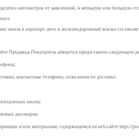
0 (десяти) сантиметров от заявленной, в меньшую или большую с
енге.
вке заказа в аэропорт, авто и железнодорожный вокзал составляет
сайте Продавца Покупатель обязуется предоставить следующую 
лефоны;
ставки, контактные телефоны, пожелания по доставке.
электронных писем;
авовых договоров;
рмации и/или материалам, содержащимся на веб-сайте httpsː//pio