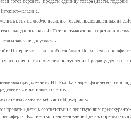
давец готов передать (продать) единицу товара (цветы, подарки).
 Интернет-магазина.
изменить цену на любую позицию товара, представленных на сай
актуальные данные на сайт Интернет-магазина, в противном случ
телем заказ не допускается.
а сайте Интернет-магазина либо сообщает Покупателю при оформл
таются исполненными с момента поступления Продавцу денежных 
фициальным предложением ИП Pion.kz в адрес физического и юри
ределенных в настоящей оферте.
пателем Заказа на веб-сайте https://pion.kz
тся продать Цветы в соответствии с действующим прейскурантом
оящей оферты. Количество и наименование Цветов определяются 