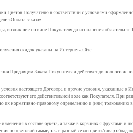
авки Цветов Получателю в соответствии с условиями оформленн
еле «Оплата заказа»
ды, возникшие по вине Покупателя до исполнения обязательств
получения скидок указаны на Интернет-сайте.
чения Продавцом Заказа Покупателя и действует до полного ис
о условия настоящего Договора и прочие условия, указанные в Ин
оответствуют его действительной воле как Покупателя. При ра
о их нормативно-правовому определению и (или) толкованию в 
 изменения в составе букета, а также в корзинах с фруктами и ш
ния по цветовой гамме, т.к. в разный сезон цветы/товар облада