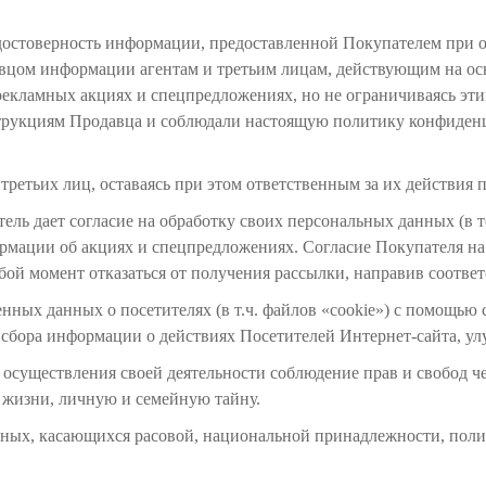
и достоверность информации, предоставленной Покупателем при о
вцом информации агентам и третьим лицам, действующим на осн
рекламных акциях и спецпредложениях, но не ограничиваясь эти
трукциям Продавца и соблюдали настоящую политику конфиденц
 третьих лиц, оставаясь при этом ответственным за их действия
тель дает согласие на обработку своих персональных данных (в т
рмации об акциях и спецпредложениях. Согласие Покупателя на
юбой момент отказаться от получения рассылки, направив соотве
ченных данных о посетителях (в т.ч. файлов «cookie») с помощью
ля сбора информации о действиях Посетителей Интернет-сайта, ул
 осуществления своей деятельности соблюдение прав и свобод ч
 жизни, личную и семейную тайну.
нных, касающихся расовой, национальной принадлежности, поли