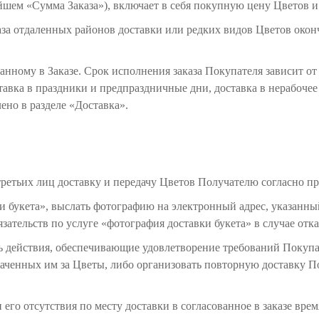
ейшем «Сумма Заказа»), включает в себя покупную цену Цветов 
аза отдаленных районов доставки или редких видов Цветов оконч
занному в Заказе. Срок исполнения заказа Покупателя зависит о
ставка в праздники и предпраздничные дни, доставка в нерабоче
ено в разделе «Доставка».
третьих лиц доставку и передачу Цветов Получателю согласно п
вки букета», выслать фотографию на электронный адрес, указанны
зательств по услуге «фотография доставки букета» в случае отка
ть действия, обеспечивающие удовлетворение требований Покупа
аченных им за Цветы, либо организовать повторную доставку П
и его отсутствия по месту доставки в согласованное в заказе вр