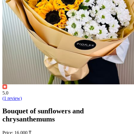
5.0
(1 review)
Bouquet of sunflowers and
chrysanthemums
Price:
16 000
₸