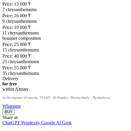
Price:
13 000
₸
7 chrysanthemums
Price:
16 000
₸
9 chrysanthemums
Price:
19 000
₸
11 chrysanthemums
bouquet composition
Price:
25 000
₸
15 chrysanthemums
Price:
40 000
₸
25 chrysanthemums
Price:
55 000
₸
35 chrysanthemums
Delivery
for free
within Almaty
in the square of streets: VOAD - Al-Farabi - Momyshuly - Ryskulova
Whatsapp
Share at:
ChatGPT
Perplexity
Google AI
Grok