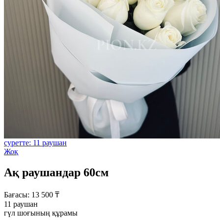
суретте: 11 раушан
Жоқ
Ақ раушандар 60см
Бағасы:
13 500
₸
11 раушан
гүл шоғының құрамы