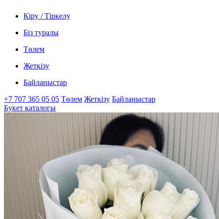
Кіру / Тіркелу
Біз туралы
Төлем
Жеткізу
Байланыстар
+7 707 365 05 05
Төлем
Жеткізу
Байланыстар
Букет каталогы