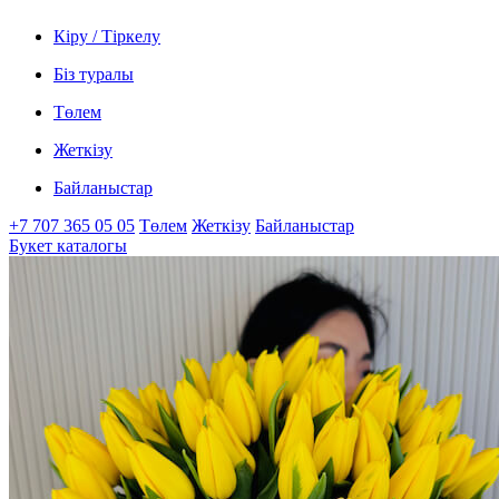
Кіру / Тіркелу
Біз туралы
Төлем
Жеткізу
Байланыстар
+7 707 365 05 05
Төлем
Жеткізу
Байланыстар
Букет каталогы