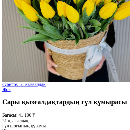
суретте: 51 қызғалдақ
Жоқ
Сары қызғалдақтардың гүл құмырасы
Бағасы:
41 100
₸
51 қызғалдақ
гүл шоғының құрамы