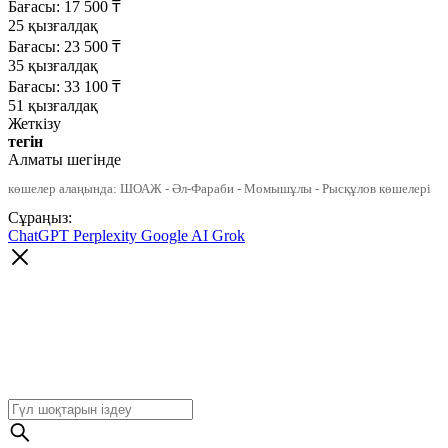
Бағасы:
17 500
₸
25 қызғалдақ
Бағасы:
23 500
₸
35 қызғалдақ
Бағасы:
33 100
₸
51 қызғалдақ
Жеткізу
тегін
Алматы шегінде
көшелер алаңында: ШОАЖ - Әл-Фараби - Момышұлы - Рысқұлов көшелері
Сұраңыз:
ChatGPT
Perplexity
Google AI
Grok