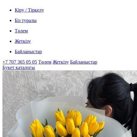
Кіру / Тіркелу
Біз туралы
Төлем
Жеткізу
Байланыстар
+7 707 365 05 05
Төлем
Жеткізу
Байланыстар
Букет каталогы