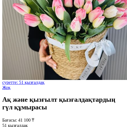
суретте: 51 қызғалдақ
Жоқ
Ақ және қызғылт қызғалдақтардың
гүл құмырасы
Бағасы:
41 100
₸
51 қызғалдақ