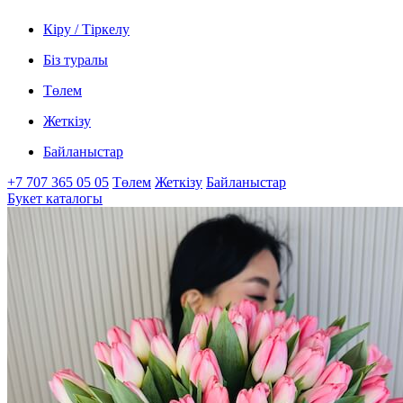
Кіру / Тіркелу
Біз туралы
Төлем
Жеткізу
Байланыстар
+7 707 365 05 05
Төлем
Жеткізу
Байланыстар
Букет каталогы