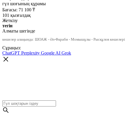
гүл шоғының құрамы
Бағасы:
71 100
₸
101 қызғалдақ
Жеткізу
тегін
Алматы шегінде
көшелер алаңында: ШОАЖ - Әл-Фараби - Момышұлы - Рысқұлов көшелері
Сұраңыз:
ChatGPT
Perplexity
Google AI
Grok