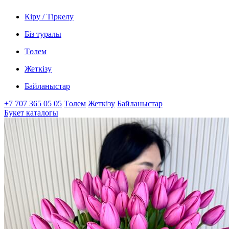
Кіру / Тіркелу
Біз туралы
Төлем
Жеткізу
Байланыстар
+7 707 365 05 05
Төлем
Жеткізу
Байланыстар
Букет каталогы