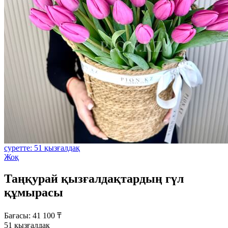
суретте: 51 қызғалдақ
Жоқ
Таңқурай қызғалдақтардың гүл
құмырасы
Бағасы:
41 100
₸
51 қызғалдақ