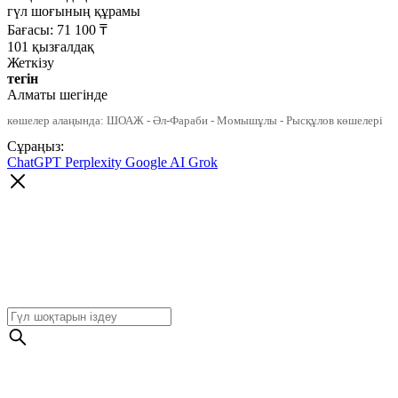
гүл шоғының құрамы
Бағасы:
71 100
₸
101 қызғалдақ
Жеткізу
тегін
Алматы шегінде
көшелер алаңында: ШОАЖ - Әл-Фараби - Момышұлы - Рысқұлов көшелері
Сұраңыз:
ChatGPT
Perplexity
Google AI
Grok