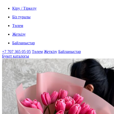
Кіру / Тіркелу
Біз туралы
Төлем
Жеткізу
Байланыстар
+7 707 365 05 05
Төлем
Жеткізу
Байланыстар
Букет каталогы