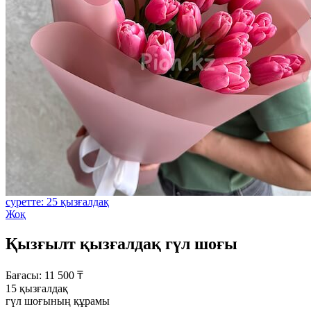
суретте: 25 қызғалдақ
Жоқ
Қызғылт қызғалдақ гүл шоғы
Бағасы:
11 500
₸
15 қызғалдақ
гүл шоғының құрамы