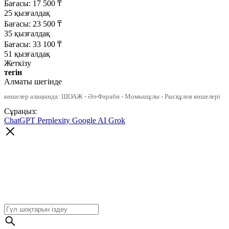
Бағасы:
17 500
₸
25 қызғалдақ
Бағасы:
23 500
₸
35 қызғалдақ
Бағасы:
33 100
₸
51 қызғалдақ
Жеткізу
тегін
Алматы шегінде
көшелер алаңында: ШОАЖ - Әл-Фараби - Момышұлы - Рысқұлов көшелері
Сұраңыз:
ChatGPT
Perplexity
Google AI
Grok