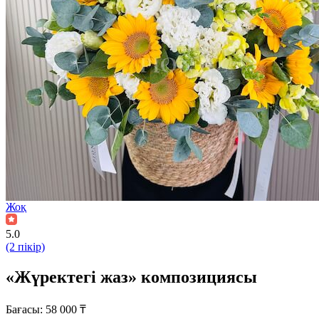
Жоқ
5.0
(2 пікір)
«Жүректегі жаз» композициясы
Бағасы:
58 000
₸