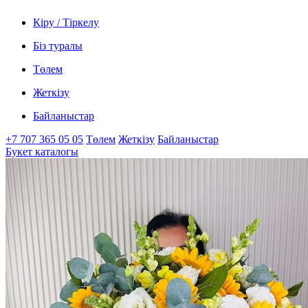
Кіру / Тіркелу
Біз туралы
Төлем
Жеткізу
Байланыстар
+7 707 365 05 05
Төлем
Жеткізу
Байланыстар
Букет каталогы