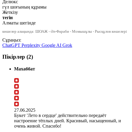
Делюкс
гүл шоғының құрамы
Жеткізу
тегін
Алматы шегінде
көшелер алаңында: ШОАЖ - Әл-Фараби - Момышұлы - Рысқұлов көшелері
Сұраңыз:
ChatGPT
Perplexity
Google AI
Grok
Пікірлер (2)
Махаббат
27.06.2025
Букет 'Лето в сердце' действительно передаёт
настроение тёплых дней. Красивый, насыщенный, и
очень живой. Спасибо!