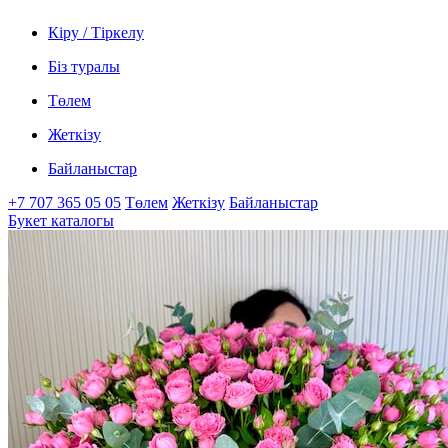
Кіру / Тіркелу
Біз туралы
Төлем
Жеткізу
Байланыстар
+7 707 365 05 05
Төлем
Жеткізу
Байланыстар
Букет каталогы