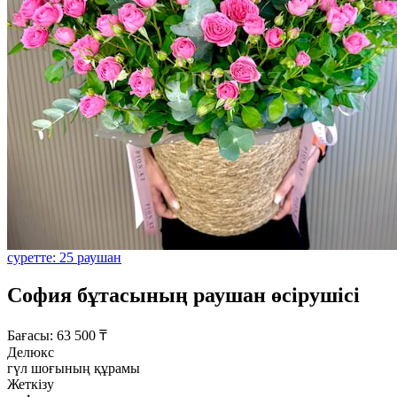
суретте: 25 раушан
София бұтасының раушан өсірушісі
Бағасы:
63 500
₸
Делюкс
гүл шоғының құрамы
Жеткізу