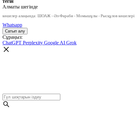
тегін
Алматы шегінде
көшелер алаңында: ШОАЖ - Әл-Фараби - Момышұлы - Рысқұлов көшелері
Whatsapp
Сұраңыз:
ChatGPT
Perplexity
Google AI
Grok