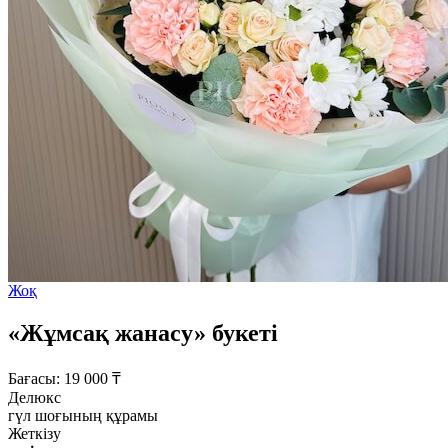
Жоқ
«Жұмсақ жанасу» букеті
Бағасы:
19 000
₸
Делюкс
гүл шоғының құрамы
Жеткізу