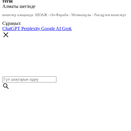
тегін
Алматы шегінде
көшелер алаңында: ШОАЖ - Әл-Фараби - Момышұлы - Рысқұлов көшелері
Сұраңыз:
ChatGPT
Perplexity
Google AI
Grok