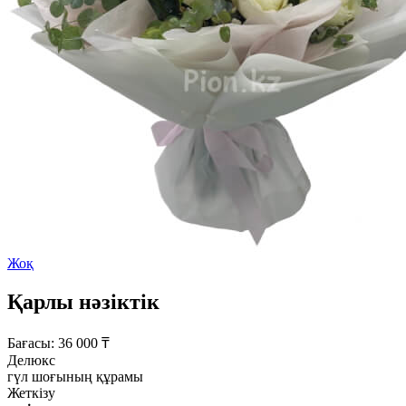
Жоқ
Қарлы нәзіктік
Бағасы:
36 000
₸
Делюкс
гүл шоғының құрамы
Жеткізу