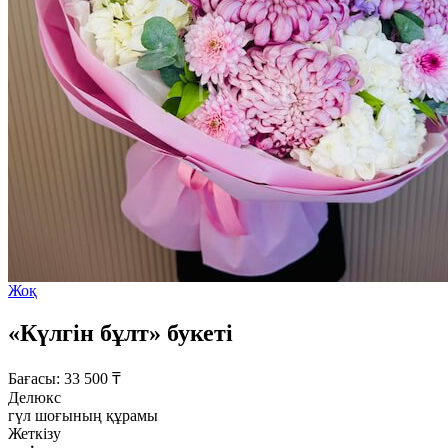
Жоқ
«Күлгін бұлт» букеті
Бағасы:
33 500
₸
Делюкс
гүл шоғының құрамы
Жеткізу