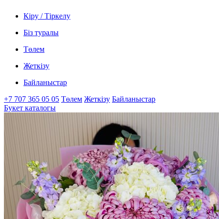
Кіру / Тіркелу
Біз туралы
Төлем
Жеткізу
Байланыстар
+7 707 365 05 05
Төлем
Жеткізу
Байланыстар
Букет каталогы