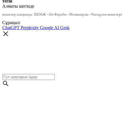
тегін
Алматы шегінде
көшелер алаңында: ШОАЖ - Әл-Фараби - Момышұлы - Рысқұлов көшелері
Сұраңыз:
ChatGPT
Perplexity
Google AI
Grok