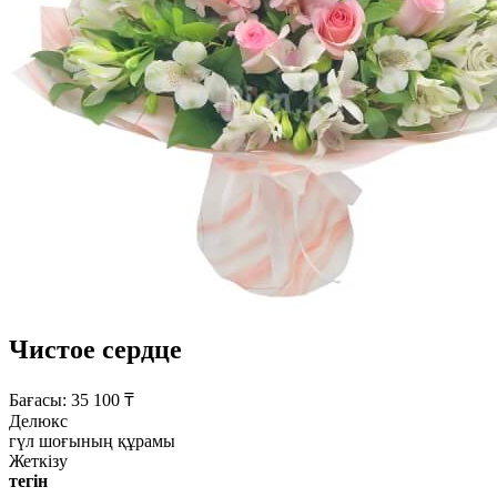
Чистое сердце
Бағасы:
35 100
₸
Делюкс
гүл шоғының құрамы
Жеткізу
тегін