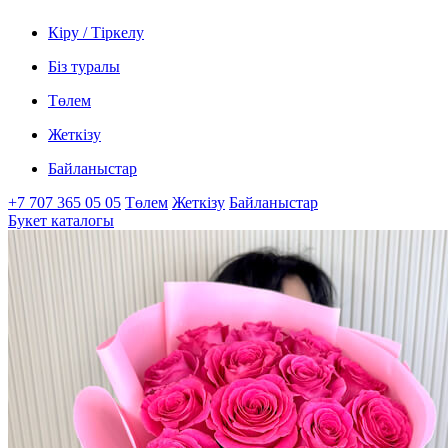
Кіру / Тіркелу
Біз туралы
Төлем
Жеткізу
Байланыстар
+7 707 365 05 05
Төлем
Жеткізу
Байланыстар
Букет каталогы