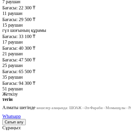
7 раушан
Бағасы:
22 300
₸
11 раушан
Бағасы:
29 500
₸
15 раушан
гүл шоғының құрамы
Бағасы:
33 100
₸
17 раушан
Бағасы:
40 300
₸
21 раушан
Бағасы:
47 500
₸
25 раушан
Бағасы:
65 500
₸
35 раушан
Бағасы:
94 300
₸
51 раушан
Жеткізу
тегін
Алматы шегінде
көшелер алаңында: ШОАЖ - Әл-Фараби - Момышұлы - Р
Whatsapp
Сұраңыз: