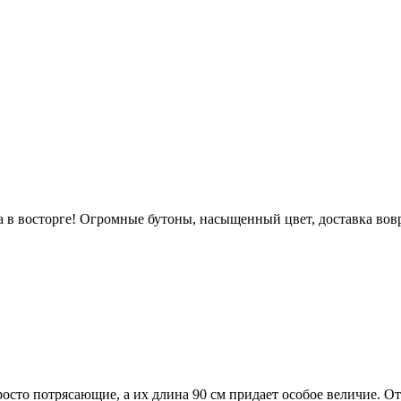
а в восторге! Огромные бутоны, насыщенный цвет, доставка вов
росто потрясающие, а их длина 90 см придает особое величие. 