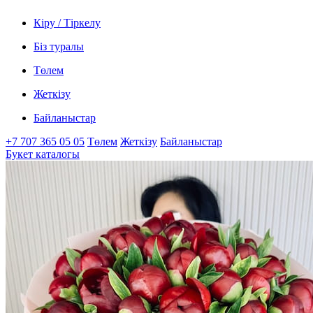
Кіру / Тіркелу
Біз туралы
Төлем
Жеткізу
Байланыстар
+7 707 365 05 05
Төлем
Жеткізу
Байланыстар
Букет каталогы