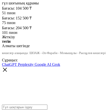
гүл шоғының құрамы
Бағасы:
104 500
₸
51 пион
Бағасы:
152 500
₸
75 пион
Бағасы:
204 500
₸
101 пион
Жеткізу
тегін
Алматы шегінде
көшелер алаңында: ШОАЖ - Әл-Фараби - Момышұлы - Рысқұлов көшелері
Сұраңыз:
ChatGPT
Perplexity
Google AI
Grok