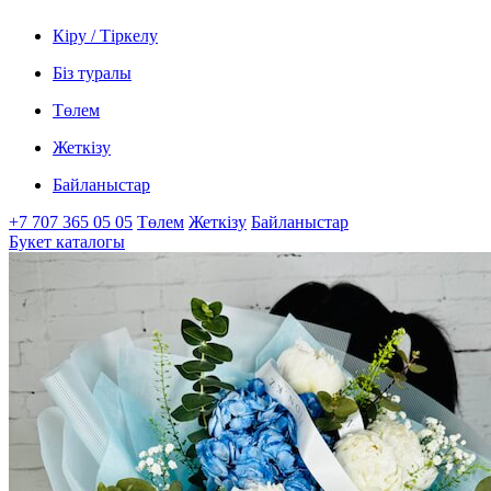
Кіру / Тіркелу
Біз туралы
Төлем
Жеткізу
Байланыстар
+7 707 365 05 05
Төлем
Жеткізу
Байланыстар
Букет каталогы