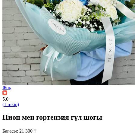
Жоқ
5.0
(1 пікір)
Пион мен гортензия гүл шоғы
Бағасы:
21 300
₸