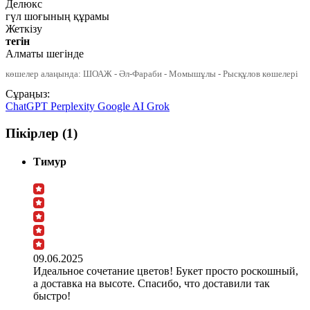
Делюкс
гүл шоғының құрамы
Жеткізу
тегін
Алматы шегінде
көшелер алаңында: ШОАЖ - Әл-Фараби - Момышұлы - Рысқұлов көшелері
Сұраңыз:
ChatGPT
Perplexity
Google AI
Grok
Пікірлер (1)
Тимур
09.06.2025
Идеальное сочетание цветов! Букет просто роскошный,
а доставка на высоте. Спасибо, что доставили так
быстро!