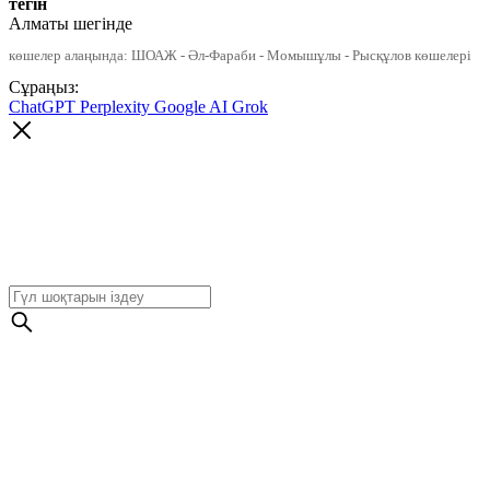
тегін
Алматы шегінде
көшелер алаңында: ШОАЖ - Әл-Фараби - Момышұлы - Рысқұлов көшелері
Сұраңыз:
ChatGPT
Perplexity
Google AI
Grok