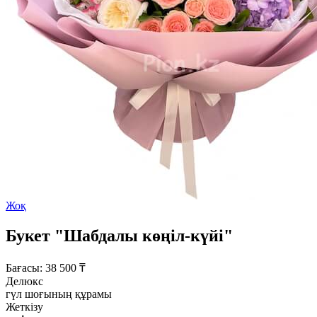
Жоқ
Букет "Шабдалы көңіл-күйі"
Бағасы:
38 500
₸
Делюкс
гүл шоғының құрамы
Жеткізу