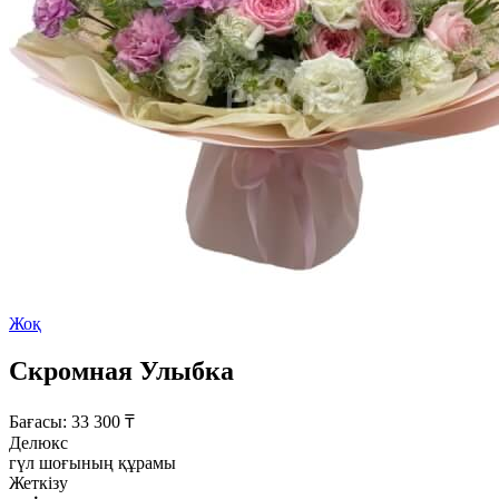
Жоқ
Скромная Улыбка
Бағасы:
33 300
₸
Делюкс
гүл шоғының құрамы
Жеткізу