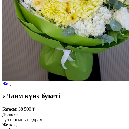
Жоқ
«Лайм күн» букеті
Бағасы:
38 500
₸
Делюкс
гүл шоғының құрамы
Жеткізу