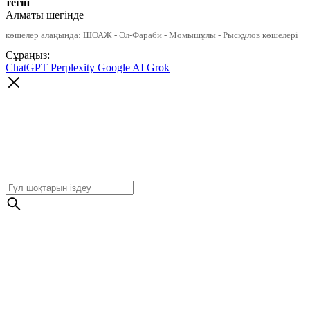
тегін
Алматы шегінде
көшелер алаңында: ШОАЖ - Әл-Фараби - Момышұлы - Рысқұлов көшелері
Сұраңыз:
ChatGPT
Perplexity
Google AI
Grok