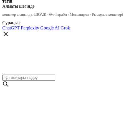
тегін
Алматы шегінде
көшелер алаңында: ШОАЖ - Әл-Фараби - Момышұлы - Рысқұлов көшелері
Сұраңыз:
ChatGPT
Perplexity
Google AI
Grok