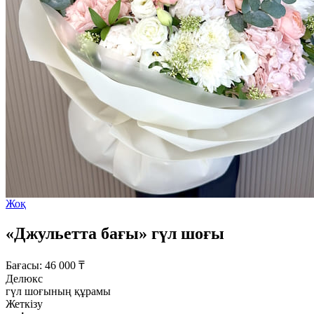
Жоқ
«Джульетта бағы» гүл шоғы
Бағасы:
46 000
₸
Делюкс
гүл шоғының құрамы
Жеткізу