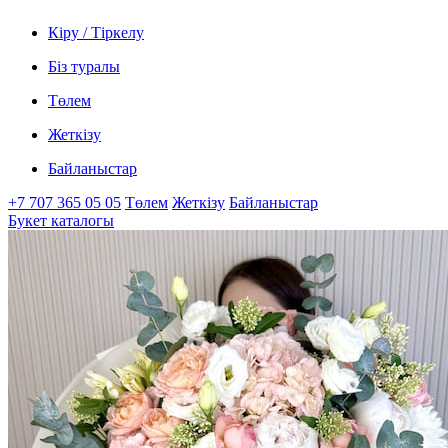
Кіру / Тіркелу
Біз туралы
Төлем
Жеткізу
Байланыстар
+7 707 365 05 05
Төлем
Жеткізу
Байланыстар
Букет каталогы