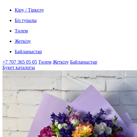
Кіру / Тіркелу
Біз туралы
Төлем
Жеткізу
Байланыстар
+7 707 365 05 05
Төлем
Жеткізу
Байланыстар
Букет каталогы