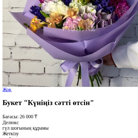
Жоқ
Букет "Күніңіз сәтті өтсін"
Бағасы:
26 000
₸
Делюкс
гүл шоғының құрамы
Жеткізу