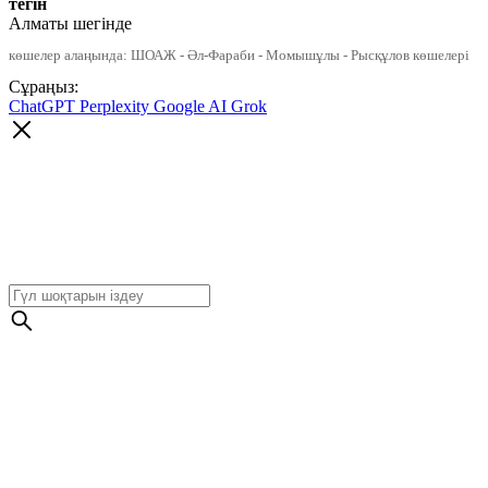
тегін
Алматы шегінде
көшелер алаңында: ШОАЖ - Әл-Фараби - Момышұлы - Рысқұлов көшелері
Сұраңыз:
ChatGPT
Perplexity
Google AI
Grok