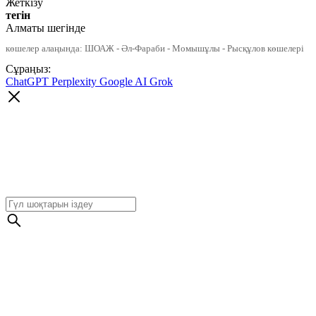
Жеткізу
тегін
Алматы шегінде
көшелер алаңында: ШОАЖ - Әл-Фараби - Момышұлы - Рысқұлов көшелері
Сұраңыз:
ChatGPT
Perplexity
Google AI
Grok