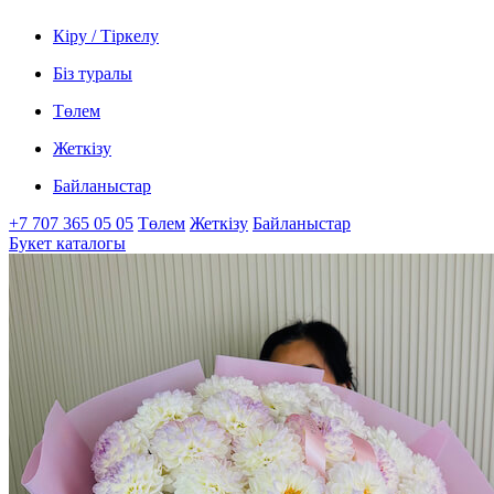
Кіру / Тіркелу
Біз туралы
Төлем
Жеткізу
Байланыстар
+7 707 365 05 05
Төлем
Жеткізу
Байланыстар
Букет каталогы