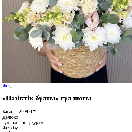
Жоқ
«Нәзіктік бұлты» гүл шоғы
Бағасы:
29 800
₸
Делюкс
гүл шоғының құрамы
Жеткізу