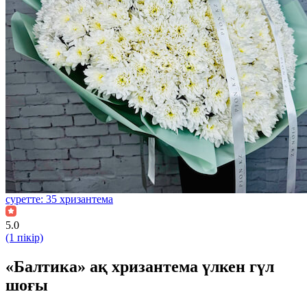
суретте: 35 хризантема
5.0
(1 пікір)
«Балтика» ақ хризантема үлкен гүл
шоғы