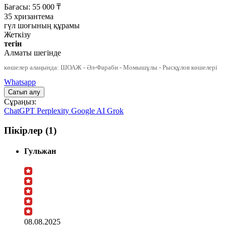
Бағасы:
55 000
₸
35 хризантема
гүл шоғының құрамы
Жеткізу
тегін
Алматы шегінде
көшелер алаңында: ШОАЖ - Әл-Фараби - Момышұлы - Рысқұлов көшелері
Whatsapp
Сұраңыз:
ChatGPT
Perplexity
Google AI
Grok
Пікірлер (1)
Гульжан
08.08.2025