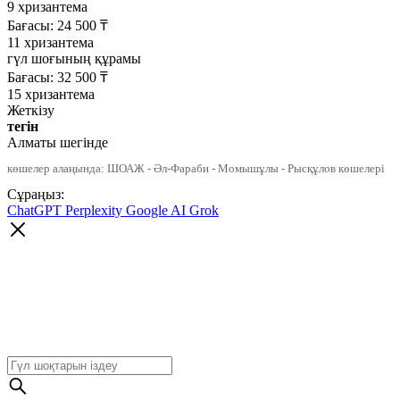
9 хризантема
Бағасы:
24 500
₸
11 хризантема
гүл шоғының құрамы
Бағасы:
32 500
₸
15 хризантема
Жеткізу
тегін
Алматы шегінде
көшелер алаңында: ШОАЖ - Әл-Фараби - Момышұлы - Рысқұлов көшелері
Сұраңыз:
ChatGPT
Perplexity
Google AI
Grok