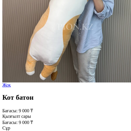
Жоқ
Кот батон
Бағасы:
9 000
₸
Қызғылт сары
Бағасы:
9 000
₸
Сұр