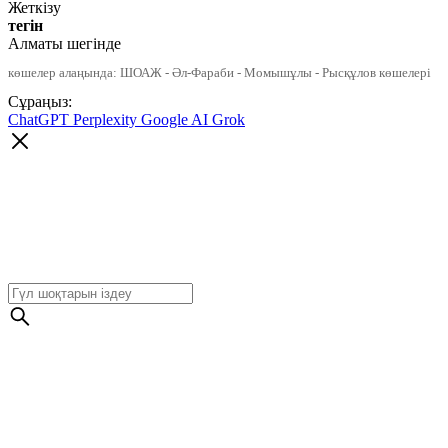
Жеткізу
тегін
Алматы шегінде
көшелер алаңында: ШОАЖ - Әл-Фараби - Момышұлы - Рысқұлов көшелері
Сұраңыз:
ChatGPT
Perplexity
Google AI
Grok