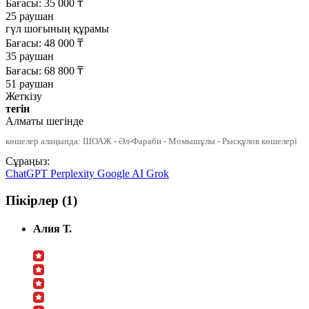
Бағасы:
35 000
₸
25 раушан
гүл шоғының құрамы
Бағасы:
48 000
₸
35 раушан
Бағасы:
68 800
₸
51 раушан
Жеткізу
тегін
Алматы шегінде
көшелер алаңында: ШОАЖ - Әл-Фараби - Момышұлы - Рысқұлов көшелері
Сұраңыз:
ChatGPT
Perplexity
Google AI
Grok
Пікірлер (1)
Алия Т.