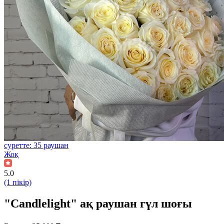
суретте: 35 раушан
Жоқ
5.0
(1 пікір)
"Candlelight" ақ раушан гүл шоғы