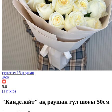
суретте: 15 раушан
Жоқ
5.0
(1 пікір)
"Канделайт" ақ раушан гүл шоғы 50см