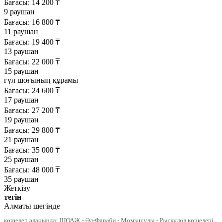
Бағасы:
14 200
₸
9 раушан
Бағасы:
16 800
₸
11 раушан
Бағасы:
19 400
₸
13 раушан
Бағасы:
22 000
₸
15 раушан
гүл шоғының құрамы
Бағасы:
24 600
₸
17 раушан
Бағасы:
27 200
₸
19 раушан
Бағасы:
29 800
₸
21 раушан
Бағасы:
35 000
₸
25 раушан
Бағасы:
48 000
₸
35 раушан
Жеткізу
тегін
Алматы шегінде
көшелер алаңында: ШОАЖ - Әл-Фараби - Момышұлы - Рысқұлов көшелері