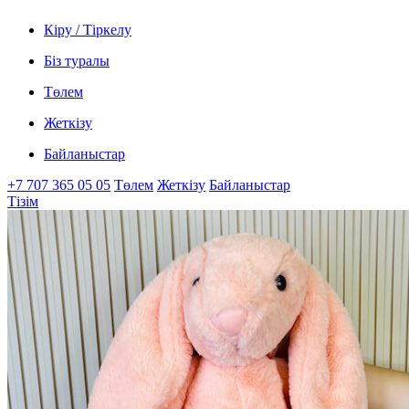
Кіру / Тіркелу
Біз туралы
Төлем
Жеткізу
Байланыстар
+7 707 365 05 05
Төлем
Жеткізу
Байланыстар
Тізім