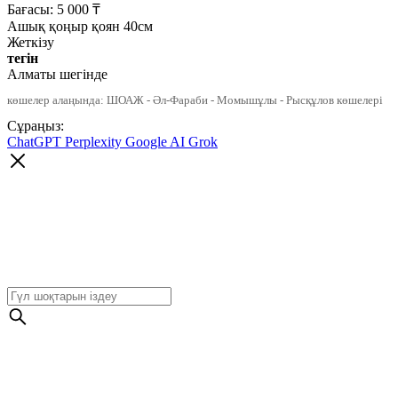
Бағасы:
5 000
₸
Ашық қоңыр қоян 40см
Жеткізу
тегін
Алматы шегінде
көшелер алаңында: ШОАЖ - Әл-Фараби - Момышұлы - Рысқұлов көшелері
Сұраңыз:
ChatGPT
Perplexity
Google AI
Grok