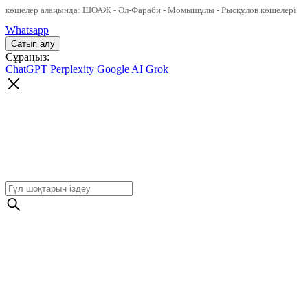
көшелер алаңында: ШОАЖ - Әл-Фараби - Момышұлы - Рысқұлов көшелері
Whatsapp
Сұраңыз:
ChatGPT
Perplexity
Google AI
Grok