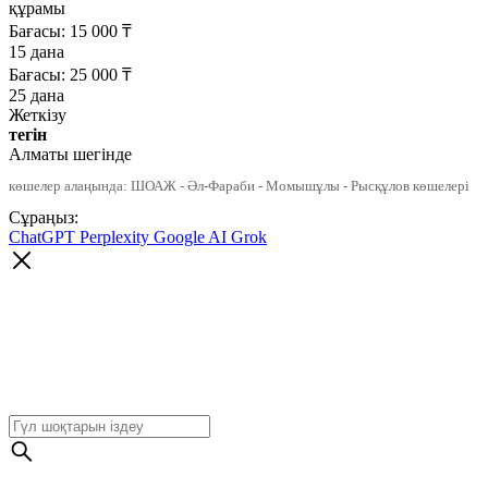
құрамы
Бағасы:
15 000
₸
15 дана
Бағасы:
25 000
₸
25 дана
Жеткізу
тегін
Алматы шегінде
көшелер алаңында: ШОАЖ - Әл-Фараби - Момышұлы - Рысқұлов көшелері
Сұраңыз:
ChatGPT
Perplexity
Google AI
Grok