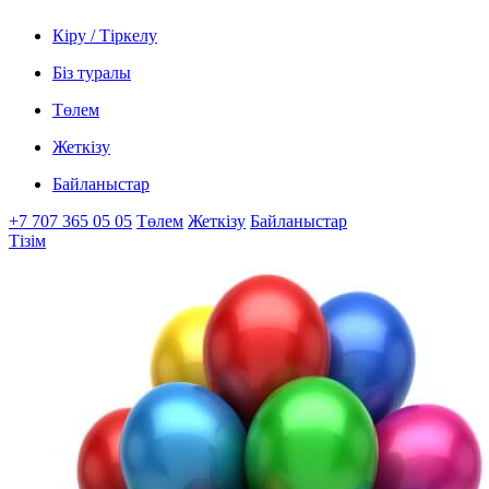
Кіру / Тіркелу
Біз туралы
Төлем
Жеткізу
Байланыстар
+7 707 365 05 05
Төлем
Жеткізу
Байланыстар
Тізім