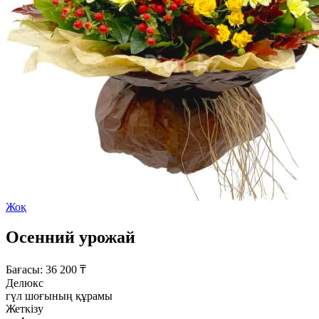
Жоқ
Осенний урожай
Бағасы:
36 200
₸
Делюкс
гүл шоғының құрамы
Жеткізу