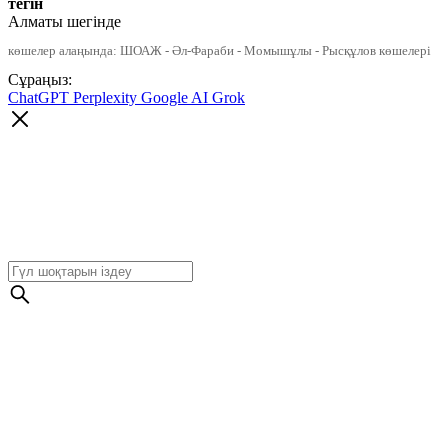
тегін
Алматы шегінде
көшелер алаңында: ШОАЖ - Әл-Фараби - Момышұлы - Рысқұлов көшелері
Сұраңыз:
ChatGPT
Perplexity
Google AI
Grok